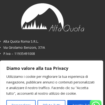
Alta Quota Roma S.R.L.
Via Girolamo Benzoni, 37/A
P.Iva – 11935491008
06 3105 8094
Diamo valore alla tua Privacy
Utilizziamo i cookie per migliorare la tua esperienza di
navigazione, pubblicare annunci o contenuti personalizzati
e analizzare il nostro traffico.
Facendo clic su "Accetta
tutto", acconsenti al nostro utilizzo dei cookie.
Powered With Love by –
Metodyca Costruzione Siti
Web Roma
di Giorgio Carrozzini