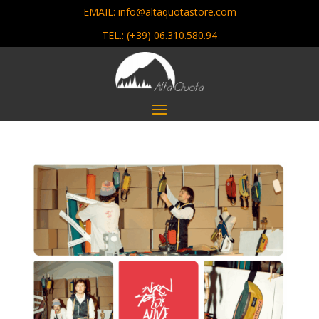
EMAIL: info@altaquotastore.com
TEL.:
(+39) 06.310.580.94