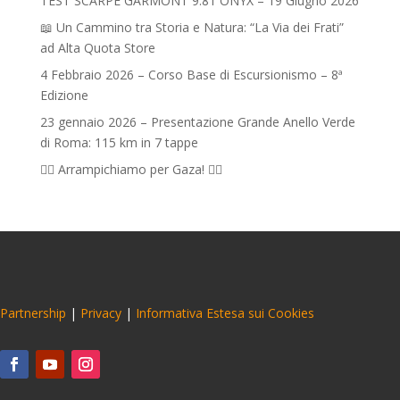
TEST SCARPE GARMONT 9.81 ONYX – 19 Giugno 2026
📖 Un Cammino tra Storia e Natura: “La Via dei Frati”
ad Alta Quota Store
4 Febbraio 2026 – Corso Base di Escursionismo – 8ª
Edizione
23 gennaio 2026 – Presentazione Grande Anello Verde
di Roma: 115 km in 7 tappe
🧗‍♀️ Arrampichiamo per Gaza! 🧗‍♂️
Partnership
|
Privacy
|
Informativa Estesa sui Cookies