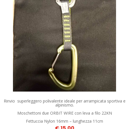
Rinvio superleggero polivalente ideale per arrampicata sportiva e
alpinismo.
Moschettoni due ORBIT WIRE con leva a filo 22KN
Fettuccia Nylon 16mm – lunghezza 11cm
€ 15,00