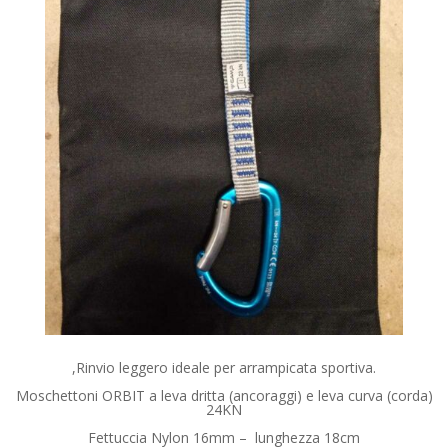
,Rinvio leggero ideale per arrampicata sportiva.
Moschettoni ORBIT a leva dritta (ancoraggi) e leva curva (corda)
24KN
Fettuccia Nylon 16mm – lunghezza 18cm