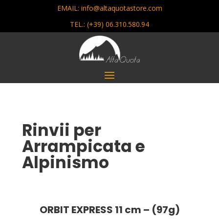
EMAIL: info@altaquotastore.com
TEL.:
(+39) 06.310.580.94
Rinvii per
Arrampicata e
Alpinismo
ORBIT EXPRESS 11 cm – (97g)